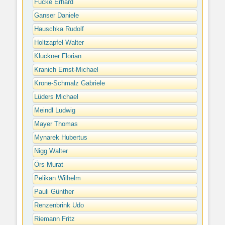
Fucke Erhard
Ganser Daniele
Hauschka Rudolf
Holtzapfel Walter
Kluckner Florian
Kranich Ernst-Michael
Krone-Schmalz Gabriele
Lüders Michael
Meindl Ludwig
Mayer Thomas
Mynarek Hubertus
Nigg Walter
Örs Murat
Pelikan Wilhelm
Pauli Günther
Renzenbrink Udo
Riemann Fritz