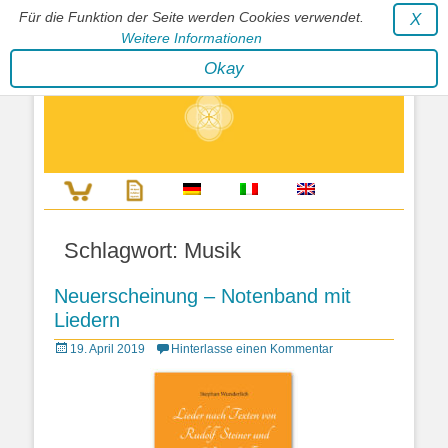
Für die Funktion der Seite werden Cookies verwendet.
X
Weitere Informationen
Stephan Wunderlich Verlag
Okay
Literatur zur Förderung der Gestaltfähigkeit des Lebens
Schlagwort:
Musik
Neuerscheinung – Notenband mit
Liedern
Posted
19. April 2019
Hinterlasse einen Kommentar
on