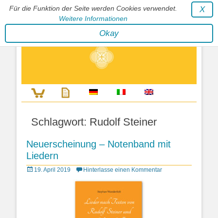
Für die Funktion der Seite werden Cookies verwendet.
X
Weitere Informationen
Stephan Wunderlich Verlag
Okay
Literatur zur Förderung der Gestaltfähigkeit des Lebens
Schlagwort:
Rudolf Steiner
Neuerscheinung – Notenband mit
Liedern
Posted
19. April 2019
Hinterlasse einen Kommentar
on