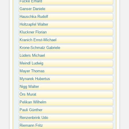
Fucke Erhard
Ganser Daniele
Hauschka Rudolf
Holtzapfel Walter
Kluckner Florian
Kranich Ernst-Michael
Krone-Schmalz Gabriele
Lüders Michael
Meindl Ludwig
Mayer Thomas
Mynarek Hubertus
Nigg Walter
Örs Murat
Pelikan Wilhelm
Pauli Günther
Renzenbrink Udo
Riemann Fritz