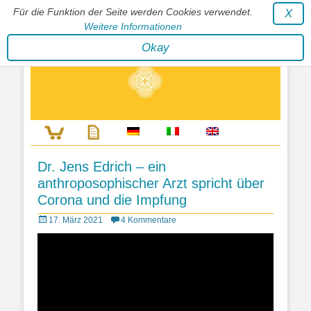
Für die Funktion der Seite werden Cookies verwendet.
X
Weitere Informationen
Stephan Wunderlich Verlag
Okay
Literatur zur Förderung der Gestaltfähigkeit des Lebens
Dr. Jens Edrich – ein
anthroposophischer Arzt spricht über
Corona und die Impfung
Posted
17. März 2021
4 Kommentare
on