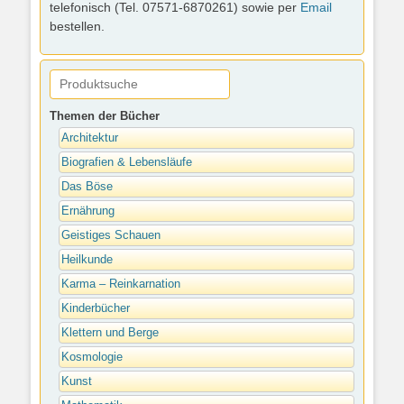
telefonisch (Tel. 07571-6870261) sowie per
Email
bestellen.
Themen der Bücher
Architektur
Biografien & Lebensläufe
Das Böse
Ernährung
Geistiges Schauen
Heilkunde
Karma – Reinkarnation
Kinderbücher
Klettern und Berge
Kosmologie
Kunst