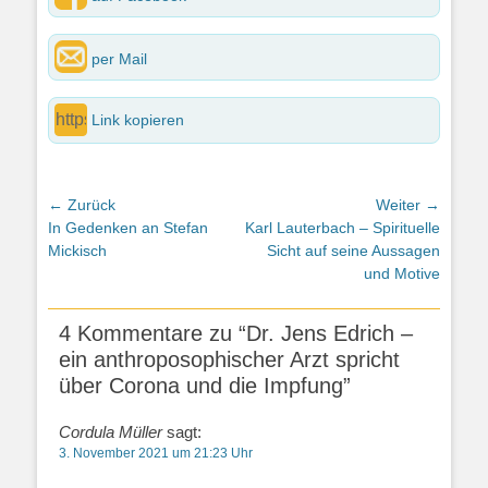
per Mail
Link kopieren
Beitragsnavigation
← Zurück
Weiter →
Vorheriger
Nächster
In Gedenken an Stefan
Karl Lauterbach – Spirituelle
Beitrag:
Beitrag:
Mickisch
Sicht auf seine Aussagen
und Motive
4 Kommentare zu “Dr. Jens Edrich –
ein anthroposophischer Arzt spricht
über Corona und die Impfung”
Cordula Müller
sagt:
3. November 2021 um 21:23 Uhr