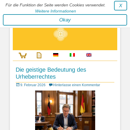
Für die Funktion der Seite werden Cookies verwendet.
X
Weitere Informationen
Stephan Wunderlich Verlag
Okay
Literatur zur Förderung der Gestaltfähigkeit des Lebens
Die geistige Bedeutung des
Urheberrechtes
Posted
9. Februar 2026
Hinterlasse einen Kommentar
on