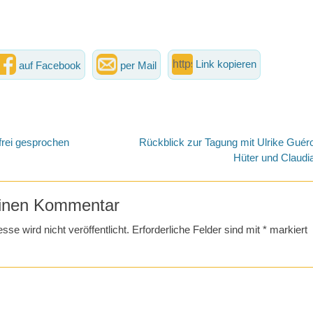
Link kopieren
auf Facebook
per Mail
vigation
Nächster
frei gesprochen
Rückblick zur Tagung mit Ulrike Guéro
Beitrag:
Hüter und Claudi
einen Kommentar
se wird nicht veröffentlicht.
Erforderliche Felder sind mit
*
markiert