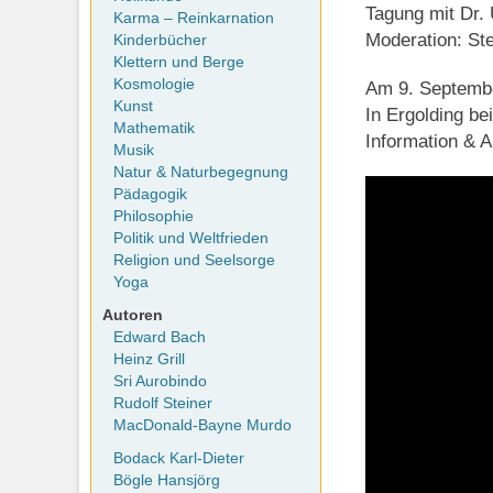
Tagung mit Dr. 
Karma – Reinkarnation
Moderation: St
Kinderbücher
Klettern und Berge
Kosmologie
Am 9. Septemb
Kunst
In Ergolding be
Mathematik
Information &
Musik
Natur & Naturbegegnung
Pädagogik
Philosophie
Politik und Weltfrieden
Religion und Seelsorge
Yoga
Autoren
Edward Bach
Heinz Grill
Sri Aurobindo
Rudolf Steiner
MacDonald-Bayne Murdo
Bodack Karl-Dieter
Bögle Hansjörg