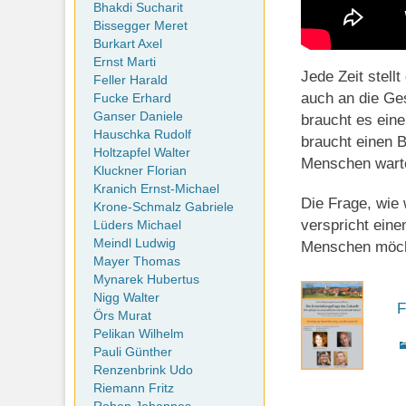
Bhakdi Sucharit
Bissegger Meret
Burkart Axel
Ernst Marti
Jede Zeit stel
Feller Harald
auch an die Ge
Fucke Erhard
Ganser Daniele
braucht es eine
Hauschka Rudolf
braucht einen B
Holtzapfel Walter
Menschen wart
Kluckner Florian
Kranich Ernst-Michael
Die Frage, wie 
Krone-Schmalz Gabriele
verspricht ein
Lüders Michael
Meindl Ludwig
Menschen möcht
Mayer Thomas
Mynarek Hubertus
Nigg Walter
F
Örs Murat
Pelikan Wilhelm
K
Pauli Günther
Renzenbrink Udo
Riemann Fritz