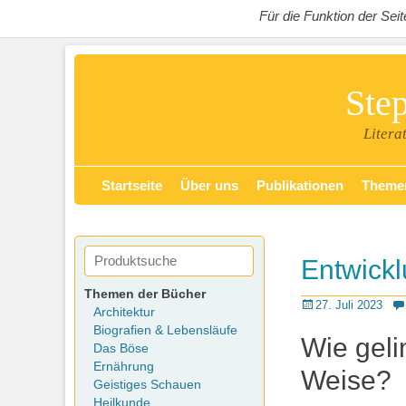
Für die Funktion der Se
Ste
Litera
Zum
Primäres Menü
Startseite
Über uns
Publikationen
Theme
Inhalt
springen
Entwickl
Themen der Bücher
Posted
27. Juli 2023
Architektur
on
Biografien & Lebensläufe
Wie geli
Das Böse
Ernährung
Weise?
Geistiges Schauen
Heilkunde