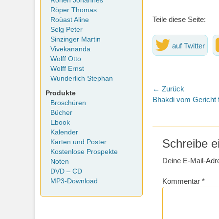
Rohen Johannes
Röper Thomas
Teile diese Seite:
Roüast Aline
Selg Peter
Sinzinger Martin
auf Twitter
Vivekananda
Wolff Otto
Wolff Ernst
Wunderlich Stephan
Beitragsna
← Zurück
Produkte
Vorheriger
Bhakdi vom Gericht 
Broschüren
Beitrag:
Bücher
Ebook
Kalender
Schreibe 
Karten und Poster
Kostenlose Prospekte
Deine E-Mail-Adres
Noten
DVD – CD
Kommentar
*
MP3-Download