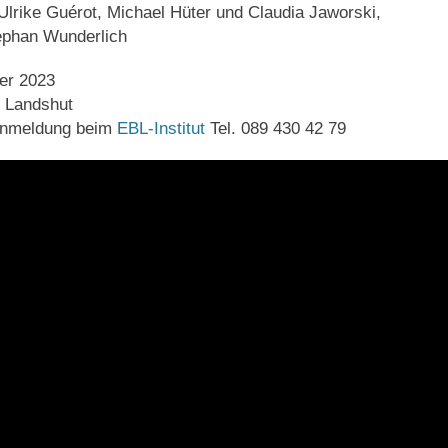
Ulrike Guérot, Michael Hüter und Claudia Jaworski,
ephan Wunderlich
er 2023
i Landshut
 Anmeldung beim
EBL-Institut
Tel. 089 430 42 79