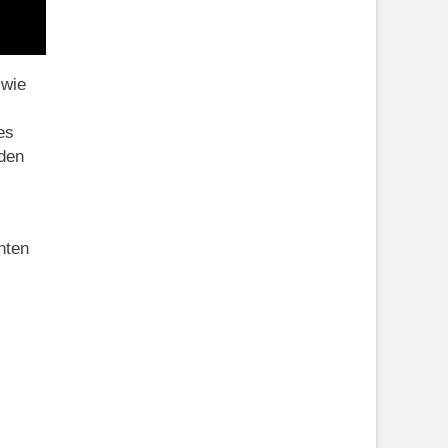
 wie
es
 den
nten