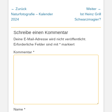
Beitragsnavigation
← Zurück
Weiter →
Vorheriger
Nächster
Naturfotografie – Kalender
Ist Heinz Grill
Beitrag:
Beitrag:
2024
Schwarzmagier?
Schreibe einen Kommentar
Deine E-Mail-Adresse wird nicht veröffentlicht.
Erforderliche Felder sind mit
*
markiert
Kommentar
*
Name
*