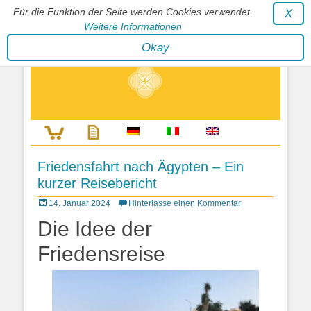
Für die Funktion der Seite werden Cookies verwendet.
X
Weitere Informationen
Stephan Wunderlich Verlag
Okay
Literatur zur Förderung der Gestaltfähigkeit des Lebens
Friedensfahrt nach Ägypten – Ein
kurzer Reisebericht
Posted
14. Januar 2024
Hinterlasse einen Kommentar
on
Die Idee der
Friedensreise