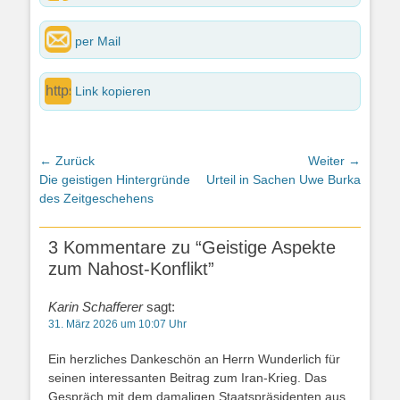
per Mail
Link kopieren
Beitragsnavigation
← Zurück
Weiter →
Vorheriger
Nächster
Die geistigen Hintergründe
Urteil in Sachen Uwe Burka
Beitrag:
Beitrag:
des Zeitgeschehens
3 Kommentare zu “Geistige Aspekte
zum Nahost-Konflikt”
Karin Schafferer
sagt:
31. März 2026 um 10:07 Uhr
Ein herzliches Dankeschön an Herrn Wunderlich für
seinen interessanten Beitrag zum Iran-Krieg. Das
Gespräch mit dem damaligen Staatspräsidenten aus