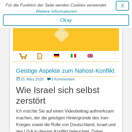
Für die Funktion der Seite werden Cookies verwendet.
X
Weitere Informationen
Stephan Wunderlich Verlag
Okay
Literatur zur Förderung der Gestaltfähigkeit des Lebens
Geistige Aspekte zum Nahost-Konflikt
Posted
25. März 2026
3 Kommentare
on
Wie Israel sich selbst
zerstört
Ich möchte Sie auf einen Videobeitrag aufmerksam
machen, der die geistigen Hintergründe des Iran-
Krieges sowie die Rolle von Deutschland, Israel und
den USA in diesem Konflikt beleuchtet. Dabei