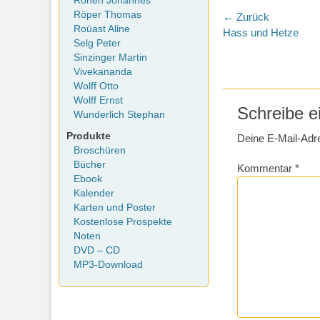
Rohen Johannes
Röper Thomas
Beitragsna
← Zurück
Roüast Aline
Vorheriger
Hass und Hetze
Selg Peter
Beitrag:
Sinzinger Martin
Vivekananda
Wolff Otto
Wolff Ernst
Schreibe 
Wunderlich Stephan
Produkte
Deine E-Mail-Adres
Broschüren
Bücher
Kommentar
*
Ebook
Kalender
Karten und Poster
Kostenlose Prospekte
Noten
DVD – CD
MP3-Download