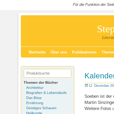
Für die Funktion der Se
Ste
Litera
Zum
Primäres Menü
Startseite
Über uns
Publikationen
Theme
Inhalt
springen
Kalende
Themen der Bücher
Posted
12. Dezember 20
Architektur
on
Biografien & Lebensläufe
Soeben ist der
Das Böse
Martin Sinzing
Ernährung
Geistiges Schauen
Weitere Fotos u
Heilkunde