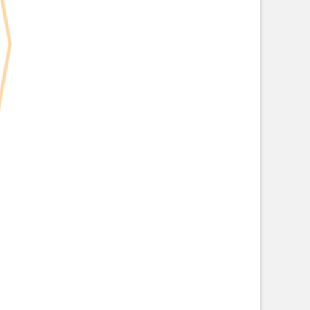
Bachblüten
Bachblütenkarten
Bach Edward,
Sinzinger Martin
29.00 EUR
Sinzinger Martin
18.00 EUR
Zum Produkt
Zum Produkt