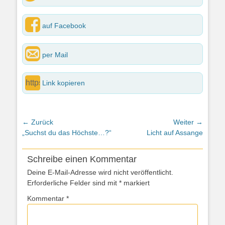
auf Facebook
per Mail
Link kopieren
Beitragsnavigation
← Zurück
Weiter →
Vorheriger
Nächster
„Suchst du das Höchste…?“
Licht auf Assange
Beitrag:
Beitrag:
Schreibe einen Kommentar
Deine E-Mail-Adresse wird nicht veröffentlicht.
Erforderliche Felder sind mit
*
markiert
Kommentar
*