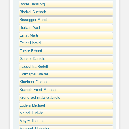
Bögle Hansjörg
Bhakdi Sucharit
Bissegger Meret
Burkart Axel
Ernst Marti
Feller Harald
Fucke Erhard
Ganser Daniele
Hauschka Rudolf
Holtzapfel Walter
Kluckner Florian
Kranich Ernst-Michael
Krone-Schmalz Gabriele
Lüders Michael
Meindl Ludwig
Mayer Thomas
Mynarek Hubertus