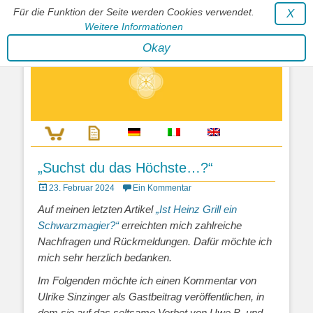
Für die Funktion der Seite werden Cookies verwendet.
X
Weitere Informationen
Stephan Wunderlich Verlag
Okay
Literatur zur Förderung der Gestaltfähigkeit des Lebens
„Suchst du das Höchste…?“
Posted
23. Februar 2024
Ein Kommentar
on
Auf meinen letzten Artikel
„Ist Heinz Grill ein
Schwarzmagier?“
erreichten mich zahlreiche
Nachfragen und Rückmeldungen. Dafür möchte ich
mich sehr herzlich bedanken.
Im Folgenden möchte ich einen Kommentar von
Ulrike Sinzinger als Gastbeitrag veröffentlichen, in
dem sie auf das seltsame Verbot von Uwe B. und