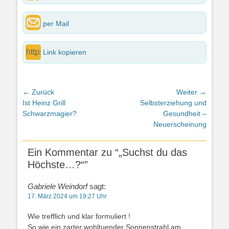
per Mail
Link kopieren
Beitragsnavigation
← Zurück
Weiter →
Vorheriger
Nächster
Ist Heinz Grill
Selbsterziehung und
Beitrag:
Beitrag:
Schwarzmagier?
Gesundheit –
Neuerscheinung
Ein Kommentar zu “„Suchst du das
Höchste…?“”
Gabriele Weindorf
sagt:
17. März 2024 um 19:27 Uhr
Wie trefflich und klar formuliert !
So wie ein zarter wohltuender Sonnenstrahl am