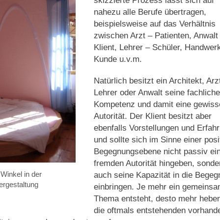
skizzierte Prozess lässt sich auf
nahezu alle Berufe übertragen,
beispielsweise auf das Verhältnis
zwischen Arzt – Patienten, Anwalt
Klient, Lehrer – Schüler, Handwer
Kunde u.v.m.
Natürlich besitzt ein Architekt, Arz
Lehrer oder Anwalt seine fachliche
Kompetenz und damit eine gewiss
Autorität. Der Klient besitzt aber
ebenfalls Vorstellungen und Erfah
und sollte sich im Sinne einer posi
Begegnungsebene nicht passiv ei
fremden Autorität hingeben, sonde
Winkel in der
auch seine Kapazität in die Bege
ergestaltung
einbringen. Je mehr ein gemeins
Thema entsteht, desto mehr heben
die oftmals entstehenden vorhand