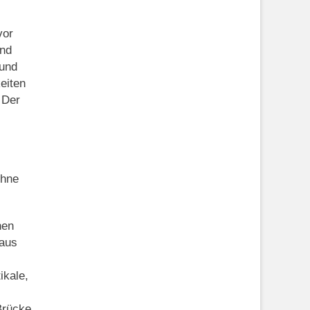
vor
und
 und
eiten
 Der
ohne
nen
 aus
ikale,
Brücke