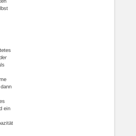
ten
lbst
tetes
der
als
ame
t dann
nes
d ein
azität