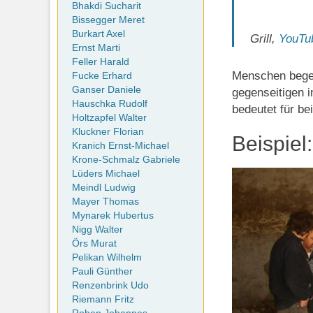
Bhakdi Sucharit
Bissegger Meret
Burkart Axel
Grill,
YouTu
Ernst Marti
Feller Harald
Menschen begeg
Fucke Erhard
Ganser Daniele
gegenseitigen 
Hauschka Rudolf
bedeutet für be
Holtzapfel Walter
Kluckner Florian
Beispiel
Kranich Ernst-Michael
Krone-Schmalz Gabriele
Lüders Michael
Meindl Ludwig
Mayer Thomas
Mynarek Hubertus
Nigg Walter
Örs Murat
Pelikan Wilhelm
Pauli Günther
Renzenbrink Udo
Riemann Fritz