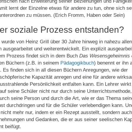
schen nach Erweiterung seiner Beziehungen und Fähigkei
it lernt der Einzelne etwas für andere zu tun, ohne sich se
unterordnen zu müssen. (Erich Fromm, Haben oder Sein)
der soziale Prozess entstanden?
wurde von Heinz Grill über 30 Jahre hinweg in nahezu allen
n ausgearbeitet und weiterentwickelt. Ein explizit ausgearbei
sem Prozess findet sich in dem Buch
Das Wesensgeheimnis 
ren Büchern (z.B. in seinem
Pädagogikbuch
) benennt er ihn 
 Es finden sich in all diesen Büchern Anregungen, wie der
 schöpferische Kapazität anregen und eine für andere wirks
ausstrahlende Persönlichkeit entfalten kann. Ein Lehrer wirk
auf seine Schüler nicht nur durch seine Unterrichtsmethode,
urch seine Person und durch die Art, wie er das Thema sei
bst durchdringen und für die Schüler verlebendigen kann. Un
 nicht mehr nur, indem er ein Rezept ausstellt, sondern auch
nehmungen und Gedanken, die er aus seiner seelischen Kap
 beifügt.