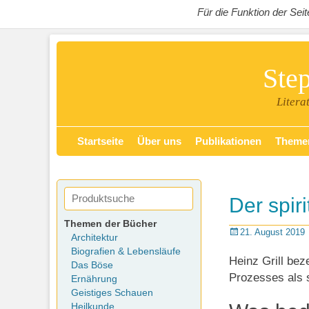
Für die Funktion der Se
Ste
Litera
Zum
Primäres Menü
Startseite
Über uns
Publikationen
Theme
Inhalt
springen
Der spir
Themen der Bücher
Posted
21. August 2019
Architektur
on
Biografien & Lebensläufe
Heinz Grill bez
Das Böse
Prozesses als 
Ernährung
Geistiges Schauen
Heilkunde