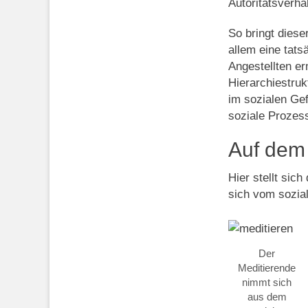
Autoritätsverhä
So bringt diese
allem eine tats
Angestellten er
Hierarchiestru
im sozialen Ge
soziale Prozess
Auf dem 
Hier stellt sich
sich vom sozia
Der
Meditierende
nimmt sich
aus dem