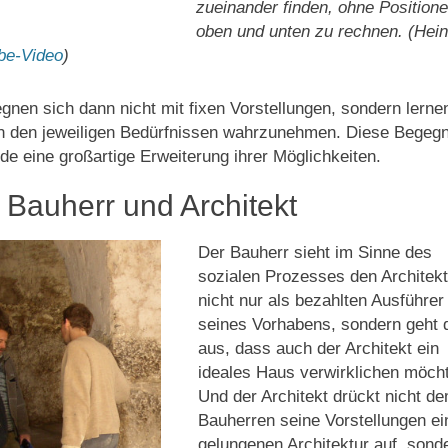
zueinander finden, ohne Position
oben und unten zu rechnen. (Hei
be-Video
)
nen sich dann nicht mit fixen Vorstellungen, sondern lerne
in den jeweiligen Bedürfnissen wahrzunehmen. Diese Begeg
ide eine großartige Erweiterung ihrer Möglichkeiten.
: Bauherr und Architekt
Der Bauherr sieht im Sinne des
sozialen Prozesses den Architek
nicht nur als bezahlten Ausführer
seines Vorhabens, sondern geht 
aus, dass auch der Architekt ein
ideales Haus verwirklichen möch
Und der Architekt drückt nicht d
Bauherren seine Vorstellungen ei
gelungenen Architektur auf, sond