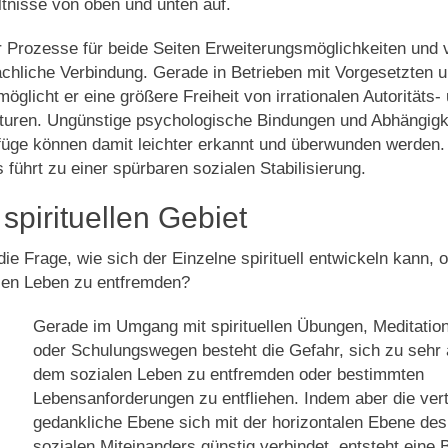
ltnisse von oben und unten auf.
r Prozesse für beide Seiten Erweiterungsmöglichkeiten und 
ächliche Verbindung. Gerade in Betrieben mit Vorgesetzten 
möglicht er eine größere Freiheit von irrationalen Autoritäts-
kturen. Ungünstige psychologische Bindungen und Abhängigk
füge können damit leichter erkannt und überwunden werden.
 führt zu einer spürbaren sozialen Stabilisierung.
spirituellen Gebiet
 die Frage, wie sich der Einzelne spirituell entwickeln kann, 
len Leben zu entfremden?
Gerade im Umgang mit spirituellen Übungen, Meditatio
oder Schulungswegen besteht die Gefahr, sich zu sehr
dem sozialen Leben zu entfremden oder bestimmten
Lebensanforderungen zu entfliehen. Indem aber die vert
gedankliche Ebene sich mit der horizontalen Ebene des
sozialen Miteinanders günstig verbindet, entsteht eine 