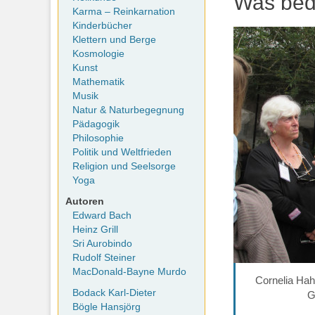
Was bede
Karma – Reinkarnation
Kinderbücher
Klettern und Berge
Kosmologie
Kunst
Mathematik
Musik
Natur & Naturbegegnung
Pädagogik
Philosophie
Politik und Weltfrieden
Religion und Seelsorge
Yoga
Autoren
Edward Bach
Heinz Grill
Sri Aurobindo
Rudolf Steiner
MacDonald-Bayne Murdo
Cornelia Hah
Bodack Karl-Dieter
G
Bögle Hansjörg