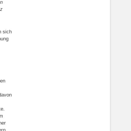
en
nz
n sich
nung
ten
davon
te.
em
ner
ern