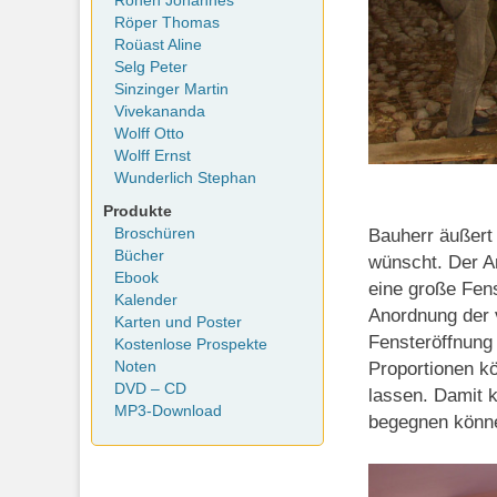
Rohen Johannes
Röper Thomas
Roüast Aline
Selg Peter
Sinzinger Martin
Vivekananda
Wolff Otto
Wolff Ernst
Wunderlich Stephan
Produkte
Bauherr äußert 
Broschüren
Bücher
wünscht. Der A
Ebook
eine große Fens
Kalender
Anordnung der 
Karten und Poster
Fensteröffnung 
Kostenlose Prospekte
Proportionen k
Noten
DVD – CD
lassen. Damit k
MP3-Download
begegnen könn