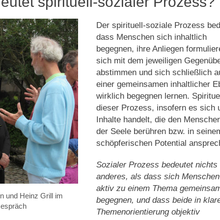
utet spirituell-sozialer Prozess?
Der spirituell-soziale Prozess bed
dass Menschen sich inhaltlich
begegnen, ihre Anliegen formulier
sich mit dem jeweiligen Gegenüb
abstimmen und sich schließlich a
einer gemeinsamen inhaltlicher 
wirklich begegnen lernen. Spirituel
dieser Prozess, insofern es sich
Inhalte handelt, die den Menschen
der Seele berühren bzw. in seine
schöpferischen Potential ansprec
Sozialer Prozess bedeutet nichts
anderes, als dass sich Menschen
aktiv zu einem Thema gemeinsa
n und Heinz Grill im
begegnen, und dass beide in klar
espräch
Themenorientierung objektiv