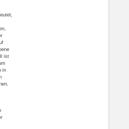
eutet,
en,
er
uf
Ebene
l ist
 um
 in
m
hen.
m
er