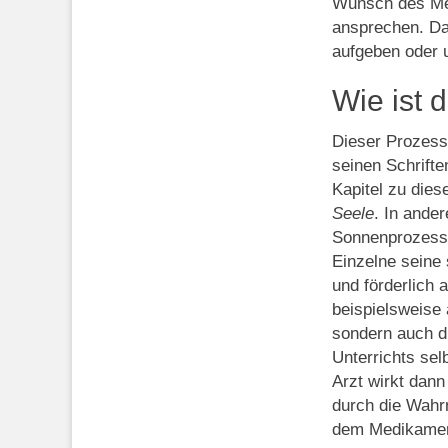
Wunsch des Men
ansprechen. Dam
aufgeben oder 
Wie ist 
Dieser Prozess 
seinen Schrifte
Kapitel zu die
Seele
. In ande
Sonnenprozess.
Einzelne seine
und förderlich 
beispielsweise 
sondern auch d
Unterrichts sel
Arzt wirkt dann
durch die Wahr
dem Medikament