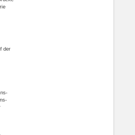
rie
f der
ins-
ns-
r