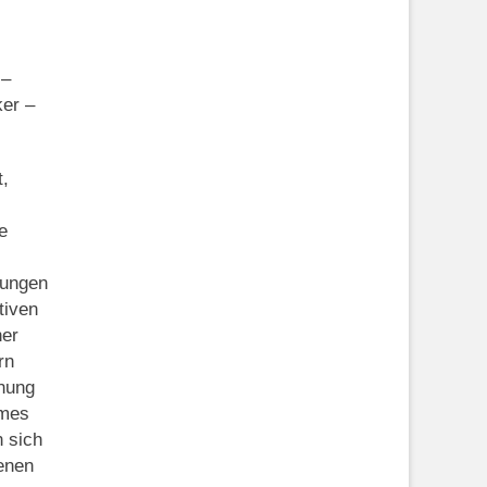
 –
ker –
t,
e
rungen
tiven
ner
rn
gnung
ames
 sich
enen