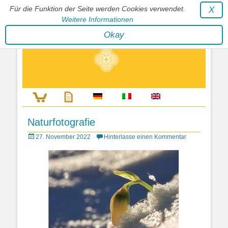
Für die Funktion der Seite werden Cookies verwendet.
X
Weitere Informationen
Stephan Wunderlich Verlag
Okay
Literatur zur Förderung der Gestaltfähigkeit des Lebens
Naturfotografie
Posted
27. November 2022
Hinterlasse einen Kommentar
on