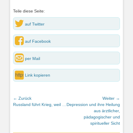
Teile diese Seite:
auf Twitter
auf Facebook
per Mail
Link kopieren
Beitragsnavigation
← Zurück
Weiter →
Vorheriger
Nächster
Russland führt Krieg, weil …
Depression und ihre Heilung
Beitrag:
Beitrag:
aus ärztlicher,
pädagogischer und
spiritueller Sicht