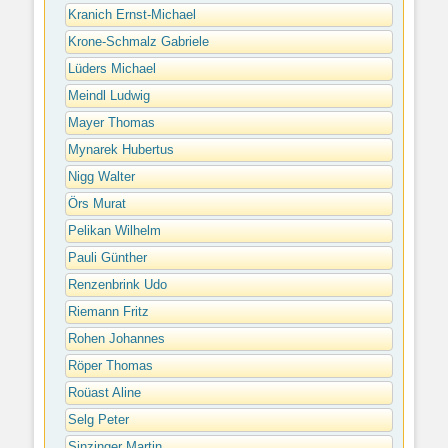
Kranich Ernst-Michael
Krone-Schmalz Gabriele
Lüders Michael
Meindl Ludwig
Mayer Thomas
Mynarek Hubertus
Nigg Walter
Örs Murat
Pelikan Wilhelm
Pauli Günther
Renzenbrink Udo
Riemann Fritz
Rohen Johannes
Röper Thomas
Roüast Aline
Selg Peter
Sinzinger Martin