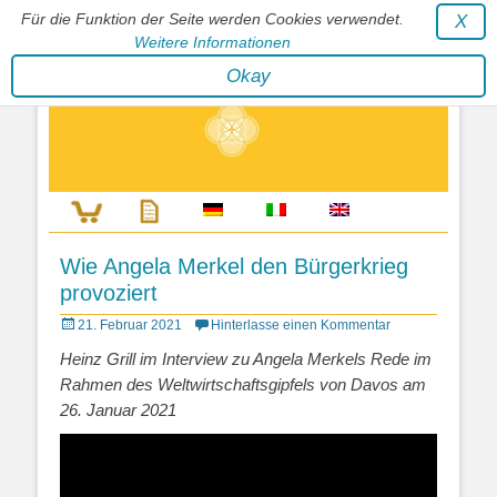
Für die Funktion der Seite werden Cookies verwendet.
X
Weitere Informationen
Stephan Wunderlich Verlag
Okay
Literatur zur Förderung der Gestaltfähigkeit des Lebens
Wie Angela Merkel den Bürgerkrieg
provoziert
Posted
21. Februar 2021
Hinterlasse einen Kommentar
on
Heinz Grill im Interview zu Angela Merkels Rede im
Rahmen des Weltwirtschaftsgipfels von Davos am
26. Januar 2021