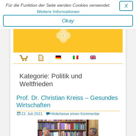
Für die Funktion der Seite werden Cookies verwendet.
X
Weitere Informationen
Stephan Wunderlich Verlag
Okay
Literatur zur Förderung der Gestaltfähigkeit des Lebens
Kategorie:
Politik und
Weltfrieden
Prof. Dr. Christian Kreiss – Gesundes
Wirtschaften
Posted
23. Juli 2021
Hinterlasse einen Kommentar
on