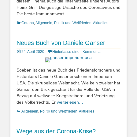
diesem Thema auch die Internetseite unseres Autors
Heinz Grill: Die geistige Ursache des Coronavirus und
Die beste Immunantwort
Kategorien
Corona
,
Allgemein
,
Politik und Weltfrieden
,
Aktuelles
Neues Buch von Daniele Ganser
Posted
24. April 2020
Hinterlasse einen Kommentar
on
Soeben ist das neue Buch des Friedensforschers und
Historikers Daniele Ganser erschienen: Imperium
USA, Die skrupellose Weltmacht. Wie kein zweiter hat
Ganser den Blick geschärft für die Rolle der USA in
Bezug auf weltweite Kriegstreiberei und Verletzung
des Völkerrechts. Er
weiterlesen…
Kategorien
Allgemein
,
Politik und Weltfrieden
,
Aktuelles
Wege aus der Corona-Krise?