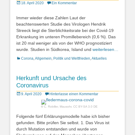
Posted
18. April 2020
Ein Kommentar
on
Immer wieder diese Zahlen Laut der
beachtenswerten Studie des Virologen Hendrik
Streeck liegt die Sterblichkeitsrate bei der Covid-19
Erkrankung im unteren Promillebereich (0,6 %). Das
ist 20 mal weniger als von der WHO prognostiziert
wurde. Studien in Südkorea, Island und
weiterlesen…
Kategorien
Corona
,
Allgemein
,
Politik und Weltfrieden
,
Aktuelles
Herkunft und Ursache des
Coronavirus
Posted
9. April 2020
Hinterlasse einen Kommentar
on
©
C. Robiller
,
Mausohr
,
CC BY-SA 3.0 DE
Folgende fünf Erklärungsmodelle habe ich bisher
gefunden. Bitte prüfen Sie selbst. 1. Das Virus ist
durch Mutation entstanden und wurde von