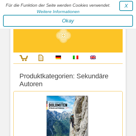
Für die Funktion der Seite werden Cookies verwendet.
X
Weitere Informationen
Stephan Wunderlich Verlag
Okay
Literatur zur Förderung der Gestaltfähigkeit des Lebens
Produktkategorien:
Sekundäre
Autoren