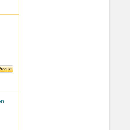
rodukt
en